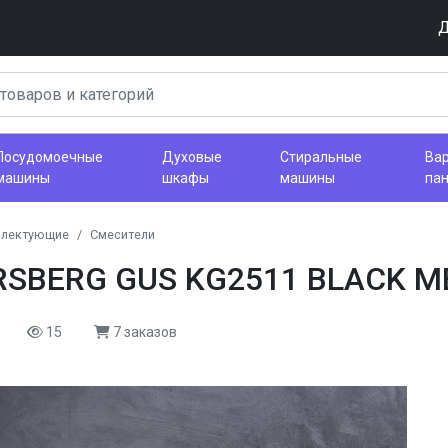
Д
Посудомоечные
Духовые
Стиральные
Ва
машины
шкафы
машины
па
плектующие
Смесители
RSBERG GUS KG2511 BLACK M
15
7 заказов