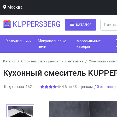
Москва
KUPPERSBERG
КАТАЛОГ
Холодильники
Микроволновые
Морозильные
печи
камеры
Каталог
Строительство и ремонт
Сантехника
Смесители и ком
Кухонный смеситель KUPPE
Код товара: 152
4.5
по
53
оценкам
(
10
отзывов
)