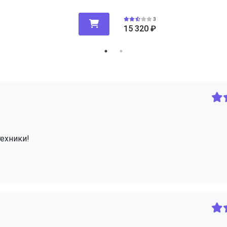
3
15 320
₽
техники!