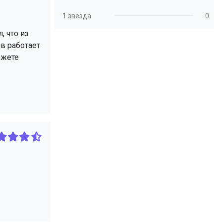
1 звезда
0
, что из
ов работает
ожете