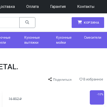
оставка
Оплата
Гарантия
Контакты
КОРЗИНА
рочные
Кухонные
Кухонные
Смесители
нели
вытяжки
мойки
ETAL.
В избранное
Поделиться
-10%
16 852
₽