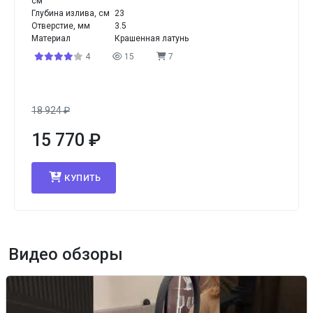
см
Глубина излива, см
23
Отверстие, мм
3.5
Материал
Крашенная латунь
4
15
7
18 924
₽
15 770
₽
КУПИТЬ
Видео обзоры