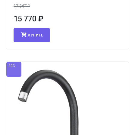
17 347
₽
15 770
₽
КУПИТЬ
-20%