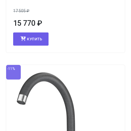
17 505
₽
15 770
₽
КУПИТЬ
-11%