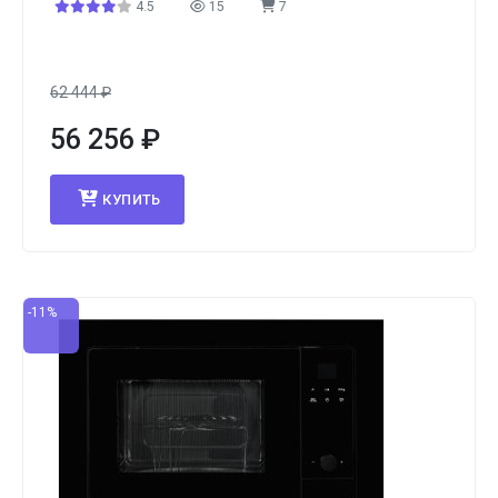
4.5
15
7
62 444
₽
56 256
₽
КУПИТЬ
-11%