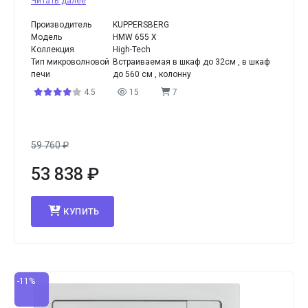
Читать далее
Производитель
KUPPERSBERG
Модель
HMW 655 X
Коллекция
High-Tech
Тип микроволновой
Встраиваемая в шкаф до 32см , в шкаф
печи
до 560 см , колонну
4.5
15
7
59 760
₽
53 838
₽
КУПИТЬ
-11%