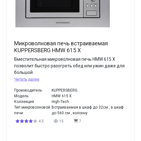
Микроволновая печь встраиваемая
KUPPERSBERG HMW 615 X
Вместительная микроволновая печь HMW 615 X
позволит быстро разогреть обед или ужин даже для
большой
Читать далее
Производитель
KUPPERSBERG
Модель
HMW 615 X
Коллекция
High-Tech
Тип микроволновой
Встраиваемая в шкаф до 32см , в шкаф
печи
до 560 см , колонну
4.5
15
7