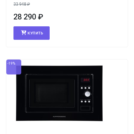
33 948
₽
28 290
₽
КУПИТЬ
-19%