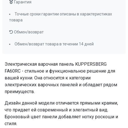
Гарантия
1,2 кВт
Диаметр зон, мм. передняя левая
Точные сроки гарантии описаны в характеристиках
товара
140 мм
Диаметр зон, мм. передняя правая
Обмен/возврат
120 мм , 210 мм
Диаметр зон, мм. задняя левая
120 мм , 180 мм
Обмен/возврат товара в течении 14 дней
Диаметр зон, мм. задняя правая
140 мм
Электрическая варочная панель KUPPERSBERG
ПРОМО Скидка
=60627.00
FA60RC - стильное и функциональное решение для
вашей кухни. Она относится к категории
электрических варочных панелей и обладает рядом
преимуществ.
Дизайн данной модели отличается прямыми краями,
что придает ей современный и элегантный вид.
Бронзовый цвет панели добавляет нотку роскоши и
стиля.