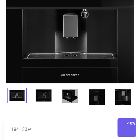
-10%
184 130
₽