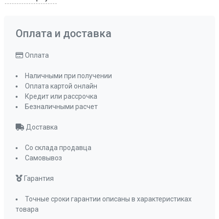
Автоматическая программа удаления накипи
есть
Оплата и доставка
Функция промывки
есть
Максимальная мощность, Вт
1500
Оплата
Максимальное давление, бар
20
Объём емкости для воды
1,8
Наличными при получении
Оплата картой онлайн
Капучинатор
есть
Кредит или рассрочка
Возможность приготовления 2 чашек
Безналичными расчет
есть
Регулировка высоты кофейной чаши
Доставка
есть (80-110
Со склада продавца
мм)
Самовывоз
Страна производства
КИТАЙ
Высота, см
44.6
Гарантия
Ширина, см
59.3
Точные сроки гарантии описаны в характеристиках
Глубина, см
44.5
товара
Дисплей
есть