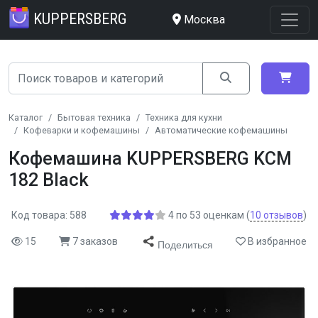
KUPPERSBERG
Москва
Каталог
Бытовая техника
Техника для кухни
Кофеварки и кофемашины
Автоматические кофемашины
Кофемашина KUPPERSBERG KCM
182 Black
Код товара: 588
4
по
53
оценкам
(
10
отзывов
)
15
7 заказов
В избранное
Поделиться