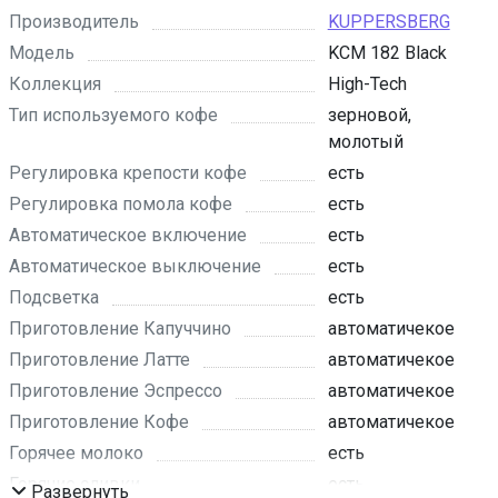
Производитель
KUPPERSBERG
Модель
KCM 182 Black
Коллекция
High-Tech
Тип используемого кофе
зерновой,
молотый
Регулировка крепости кофе
есть
Регулировка помола кофе
есть
Автоматическое включение
есть
Автоматическое выключение
есть
Подсветка
есть
Приготовление Капуччино
автоматичекое
Приготовление Латте
автоматичекое
Приготовление Эспрессо
автоматичекое
Приготовление Кофе
автоматичекое
Горячее молоко
есть
Горячие сливки
есть
Развернуть