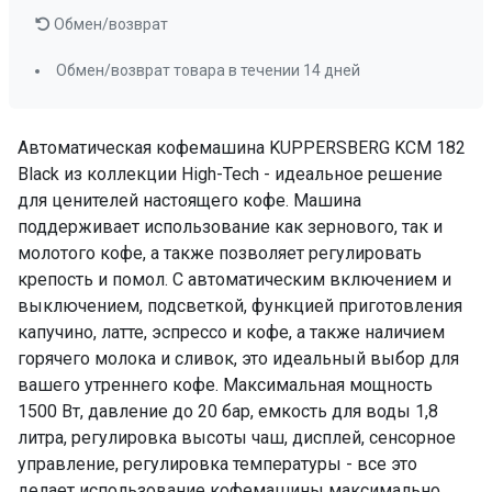
Обмен/возврат
Цвет
чёрный
Материал панели управления
стекло
Обмен/возврат товара в течении 14 дней
Телескопические направляющие
есть
Автоматическая кофемашина KUPPERSBERG KCM 182
Часы
есть
Black из коллекции High-Tech - идеальное решение
Управление
сеносрное
для ценителей настоящего кофе. Машина
Регулировка температуры
есть
поддерживает использование как зернового, так и
ПРОМО Скидка
=167391.00
молотого кофе, а также позволяет регулировать
крепость и помол. С автоматическим включением и
выключением, подсветкой, функцией приготовления
капучино, латте, эспрессо и кофе, а также наличием
горячего молока и сливок, это идеальный выбор для
вашего утреннего кофе. Максимальная мощность
1500 Вт, давление до 20 бар, емкость для воды 1,8
литра, регулировка высоты чаш, дисплей, сенсорное
управление, регулировка температуры - все это
делает использование кофемашины максимально