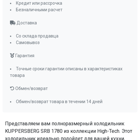
Кредит или рассрочка
Звуковой сигнал при открытой дверце
Безналичными расчет
да
Перенавешиваемые двери
да
Доставка
Светодиодное освещение камеры
Со склада продавца
да
Самовывоз
Управление
электронное
Длина сетевого шнура
270 см
Гарантия
ПРОМО Скидка
0%
Точные сроки гарантии описаны в характеристиках
товара
Обмен/возврат
Обмен/возврат товара в течении 14 дней
Представляем вам полноразмерный холодильник
KUPPERSBERG SRB 1780 из коллекции High-Tech. Этот
холодильник идеально подойдет для вашей кухни,