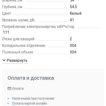
Ширина, см
54
Глубина, см
54.5
Цвет
белый
Уровень шума, дБ
41
Потребление электроэнергии, кВт*ч/год
111
Отсек для овощей
2
Холодильное отделение
304
Полезный объем
304
Количество полок
6
Развернуть
Количество регулируемых полок
4
Оплата и доставка
Крепление фасада
скользящее
Размер ниши для встраивания (ШхВхГ), мм
Оплата
560(+5)x1776(+8)x560
Класс энергопотребления
A++
Наличными при получении
Антибактериальный пластик
да
Оплата картой онлайн