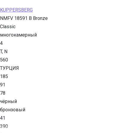
KUPPERSBERG
NMFV 18591 B Bronze
Classic
многокамерный
4
T, N
560
ТУРЦИЯ
185
91
78
чёрный
бронзовый
41
390