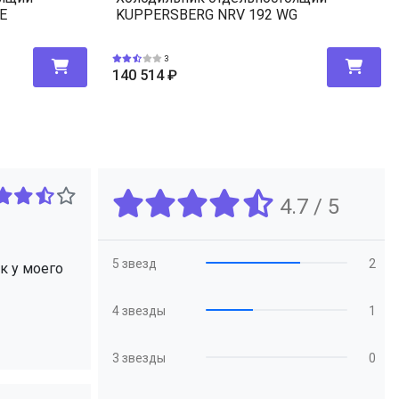
E
KUPPERSBERG NRV 192 WG
3
140 514
₽
4.7 / 5
5 звезд
2
к у моего
4 звезды
1
3 звезды
0