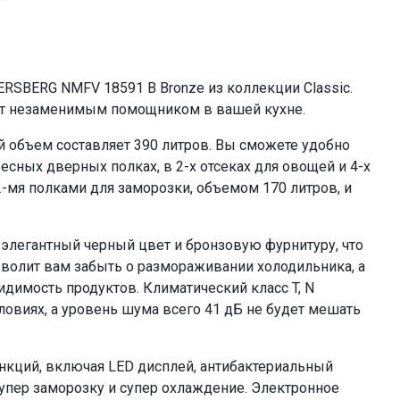
3
8
2
да
SBERG NMFV 18591 B Bronze из коллекции Classic.
4
ет незаменимым помощником в вашей кухне.
2
й объем составляет 390 литров. Вы сможете удобно
170
есных дверных полках, в 2-х отсеках для овощей и 4-х
13кг, 24ч
-мя полками для заморозки, объемом 170 литров, и
да
да
элегантный черный цвет и бронзовую фурнитуру, что
да
зволит вам забыть о размораживании холодильника, а
да. механический
имость продуктов. Климатический класс T, N
да, полный
овиях, а уровень шума всего 41 дБ не будет мешать
да
да
нкций, включая LED дисплей, антибактериальный
да
супер заморозку и супер охлаждение. Электронное