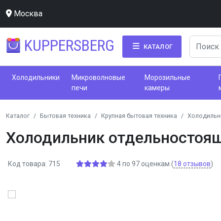
Москва
KUPPERSBERG
КАТАЛОГ
Холодильники
Микроволновые
Морозильные
печи
камеры
Каталог
Бытовая техника
Крупная бытовая техника
Холодильн
Холодильник отдельностоя
Код товара: 715
4
по
97
оценкам
(
18
отзывов
)