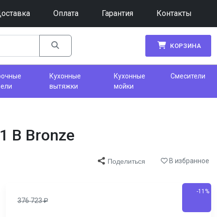
оставка
Оплата
Гарантия
Контакты
КОРЗИНА
рочные
Кухонные
Кухонные
Смесители
нели
вытяжки
мойки
 B Bronze
В избранное
Поделиться
-11%
376 723
₽