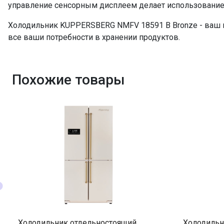
Супер охлаждение
управление сенсорным дисплеем делает использование
Электронное управление
Холодильник KUPPERSBERG NMFV 18591 B Bronze - ваш 
ПРОМО Скидка
все ваши потребности в хранении продуктов.
Похожие товары
Холодильник отдельностоящий
Холодильн