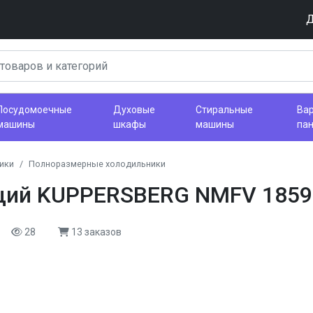
Д
Посудомоечные
Духовые
Стиральные
Ва
машины
шкафы
машины
па
ики
Полноразмерные холодильники
щий KUPPERSBERG NMFV 18591
28
13 заказов