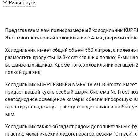
Количество стеклянных полок
Развернуть
Навесные дверные полки
Отсек для овощей
Зона свежести
Представляем вам полноразмерный холодильник KUPPER
Выдвижные ящики
Этот многокамерный холодильник с 4-мя дверями стан
Полки для заморозки
Холодильник имеет общий объем 560 литров, а полезны
Объем
разместить продукты на 3-х стеклянных полках, 8-ми нав
Мощность замораживания
выдвижных ящиках. Кроме того, холодильник оснащен 2
Полка для яиц
полкой для яиц.
LED дисплей
Холодильник KUPPERSBERG NMFV 18591 B Bronze имеет 
Антибактериальный пластик
придаст вашей кухне особый шарм. Система No Frost по
Ледогенератор
светодиодное освещение камеры обеспечит хорошую вид
Система No Frost
гарантирует надежную работу холодильника в любых усл
Режим «Отпуск»
вам.
Светодиодное освещение камеры
Холодильник также обладает рядом дополнительных фу
Супер заморозка
пластик, механический ледогенератор, режим "Отпуск", 