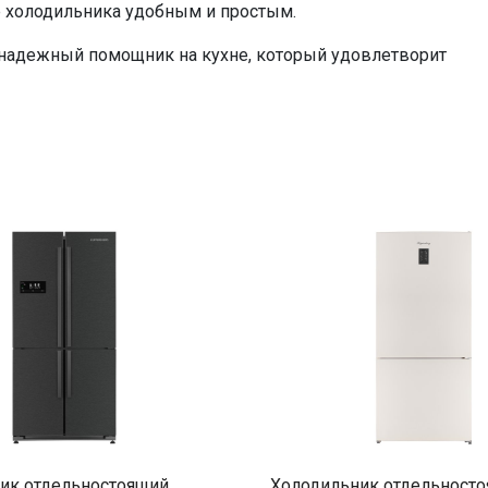
да
 холодильника удобным и простым.
да, сенсорное
надежный помощник на кухне, который удовлетворит
0%
ик отдельностоящий
Холодильник отдельност