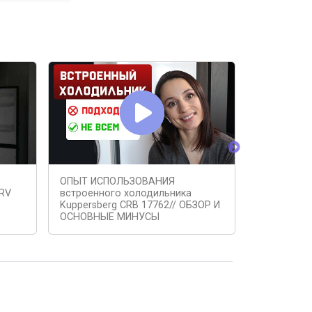
ОПЫТ ИСПОЛЬЗОВАНИЯ
Какой холо
NRV
встроенного холодильника
в 2023 год
Kuppersberg CRB 17762// ОБЗОР И
ОСНОВНЫЕ МИНУСЫ