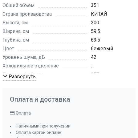
Общий объем
351
Страна производства
КИТАЙ
Высота, см
200
Ширина, см
59.5
Глубина, см
63.5
Цвет
бежевый
Уровень шума, дБ
42
Холодильное отделение
:
Полезный объем
257
Развернуть
Количество стеклянных полок
4
Навесные дверные полки
4
Оплата и доставка
Отсек для овощей
1
Зона свежести
да
Оплата
Морозильное отделение
:
Выдвижные ящики
3
Наличными при получении
Оплата картой онлайн
Объем
94