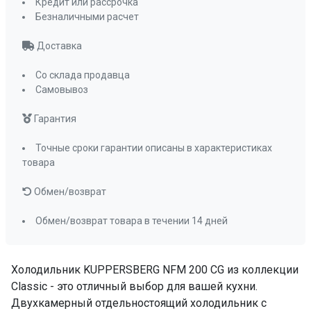
Кредит или рассрочка
Мощность замораживания
4.5кг, 24ч
Безналичными расчет
Держатель бутылок
да
Доставка
Емкость для льда
да ( 1 шт )
Полка для яиц
да ( 2шт )
Со склада продавца
LED дисплей
да
Самовывоз
Антибактериальный пластик
да
Гарантия
Перенавешиваемые двери
да
Размораживание морозильной камеры
Точные сроки гарантии описаны в характеристиках
товара
No Frost
Размораживание
No Frost
Обмен/возврат
Система No Frost
да, полный
Обмен/возврат товара в течении 14 дней
Светодиодное освещение камеры
да
Супер заморозка
да
Холодильник KUPPERSBERG NFM 200 CG из коллекции
Блокировка от детей
нет
Classic - это отличный выбор для вашей кухни.
Электронное управление
да
Двухкамерный отдельностоящий холодильник с